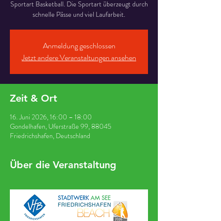
Sportart Basketball. Die Sportart überzeugt durch
schnelle Pässe und viel Laufarbeit.
Anmeldung geschlossen
Jetzt andere Veranstaltungen ansehen
Zeit & Ort
16. Juni 2026, 16:00 – 18:00
Gondelhafen, Uferstraße 99, 88045
Friedrichshafen, Deutschland
Über die Veranstaltung